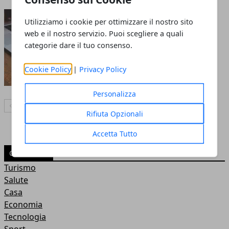
Formazione e lavoro:
Utilizziamo i cookie per ottimizzare il nostro sito
l’importanza
web e il nostro servizio. Puoi scegliere a quali
dell’aggiornamento
categorie dare il tuo consenso.
continuo
Cookie Policy
|
Privacy Policy
06 nov 2022
Personalizza
Articolo Precedente
Articolo Successivo
Rifiuta Opzionali
Accetta Tutto
CATEGORIE
Turismo
Salute
Casa
Economia
Tecnologia