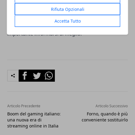
utili affinché l'attività possa essere svolta è non
soltanto uno svantaggio, ma anche un enorme
Rifiuta Opzionali
rischio per tutti coloro che investono. Prima di
Accetta Tutto
immettersi in un'attività simile, dunque, è
importante informarsi al meglio.
Facebook
Twitter
Whatsapp
Articolo Precedente
Articolo Successivo
Boom del gaming italiano:
Forno, quando è più
una nuova era di
conveniente sostituirlo
streaming online in Italia