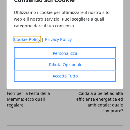
onsite, dunque presso l'azienda del cliente grazie
all'aiuto di docenti validi ed estremamente formati
Utilizziamo i cookie per ottimizzare il nostro sito
per tale insegnamenti.
web e il nostro servizio. Puoi scegliere a quali
categorie dare il tuo consenso.
Cookie Policy
|
Privacy Policy
Personalizza
Facebook
Twitter
Whatsapp
Rifiuta Opzionali
Accetta Tutto
Articolo Precedente
Articolo Successivo
Fiori per la Festa della
Caldaia a pellet ad alta
Mamma: ecco quali
efficienza energetica ed
regalare
ambientale: quale
comprare?