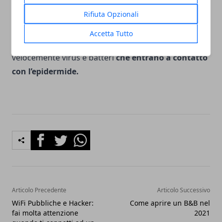
dunque, di indossare sempre la mascherina e di
Rifiuta Opzionali
igienizzare personalmente sia le cose con le quali si
viene a contatto (ad esempio il carrello della spesa)
Accetta Tutto
sia le proprie mani, al fine di uccidere più
velocemente virus e batteri
che entrano a contatto
con l’epidermide.
Facebook
Twitter
Whatsapp
Articolo Precedente
Articolo Successivo
WiFi Pubbliche e Hacker:
Come aprire un B&B nel
fai molta attenzione
2021