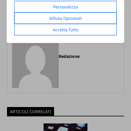
È meglio uno zaino oppure
Dove e come posso pagare
Personalizza
una borsa per il pc?
il bollo dell'auto?
Rifiuta Opzionali
Accetta Tutto
Redazione
ARTICOLI CORRELATI