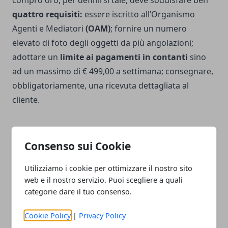
compro oro, per definirsi tale, deve soddisfare ben
quattro requisiti:
essere iscritto all’Organismo
Agenti e Mediatori
(OAM)
; fornire un numero
elevato di foto degli oggetti da più angolazioni;
adottare un
limite ai pagamenti in contanti
sino
ad un massimo di € 499,00 a settimana; consegnare,
obbligatoriamente, una ricevuta dettagliata al
cliente.
Consenso sui Cookie
Facebook
Twitter
Whatsapp
Utilizziamo i cookie per ottimizzare il nostro sito
web e il nostro servizio. Puoi scegliere a quali
categorie dare il tuo consenso.
Cookie Policy
|
Privacy Policy
Articolo Precedente
Articolo Successivo